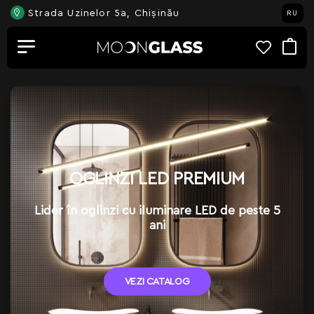
Strada Uzinelor 5a, Chișinău
RU
OGLINZI LED PREMIUM
Lider în oglinzi cu iluminare LED de peste 5
ani
VEZI CATALOG