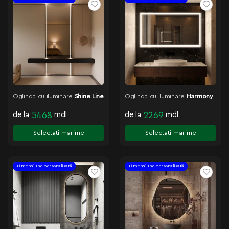
Oglinda cu iluminare
Shine Line
Oglinda cu iluminare
Harmony
de la
5468
mdl
de la
2269
mdl
Selectati marime
Selectati marime
Dimensiune personalizată
Dimensiune personalizată