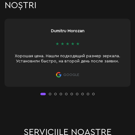
NOȘTRI
Tania
★
★
★
★
★
Rapid si foarte bine organizat!
GOOGLE
SERVICIILE NOASTRE