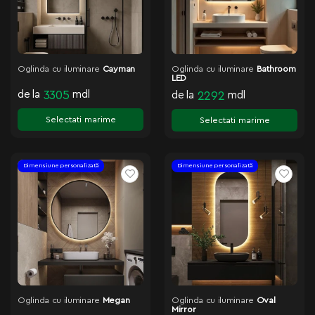
Oglinda cu iluminare
Cayman
Oglinda cu iluminare
Bathroom
LED
de la
3305
mdl
de la
2292
mdl
Selectati marime
Selectati marime
Dimensiune personalizată
Dimensiune personalizată
Oglinda cu iluminare
Megan
Oglinda cu iluminare
Oval
Mirror