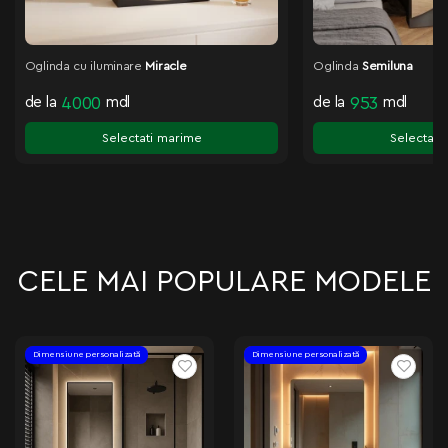
Oglinda
Giulia
Oglinda
Semiluna
de la
700
mdl
de la
953
mdl
Selectati m
Selectati marime
CELE MAI POPULARE MODELE
Dimensiune personalizată
Dimensiune personalizată