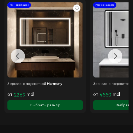
Размер на заказ
Размер на заказ
Зеркало с подсветкой
Harmony
Зеркало с подсветкой
от
2269
mdl
от
4550
mdl
Выбрать размер
Выбрать 