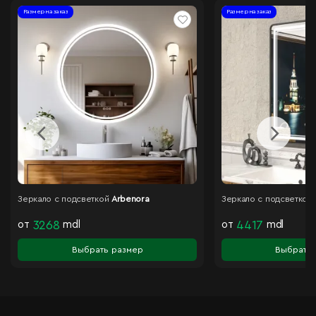
Размер на заказ
Размер на заказ
Зеркало с подсветкой
Arbenora
Зеркало с подсветкой
от
3268
mdl
от
4417
mdl
Выбрать размер
Выбрать 