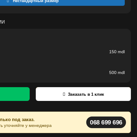
Нестандартный размер
ИИ
150
mdl
500
mdl
Заказать в 1 клик
лько под заказ.
068 699 696
ть уточняйте у менеджера