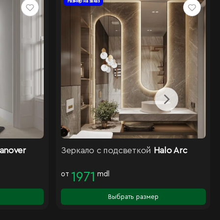
Размер на заказ
anover
Зеркало с подсветкой
Halo Arc
от
1971
mdl
Выбрать размер