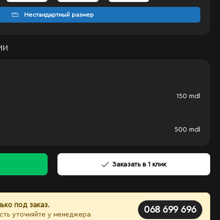
Нестандартный размер
ИИ
150
mdl
500
mdl
Заказать в 1 клик
ько под заказ.
068 699 696
сть уточняйте у менеджера