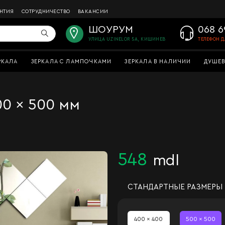
АНТИЯ
СОТРУДНИЧЕСТВО
ВАКАНСИИ
ШОУРУМ
068 6
УЛИЦА UZINELOR 5A, КИШИНЕВ
ТЕЛЕФОН Д
РКАЛА
ЗЕРКАЛА С ЛАМПОЧКАМИ
ЗЕРКАЛА В НАЛИЧИИ
ДУШЕВ
00 x 500 мм
548
mdl
СТАНДАРТНЫЕ РАЗМЕРЫ
400 x 400
500 x 500