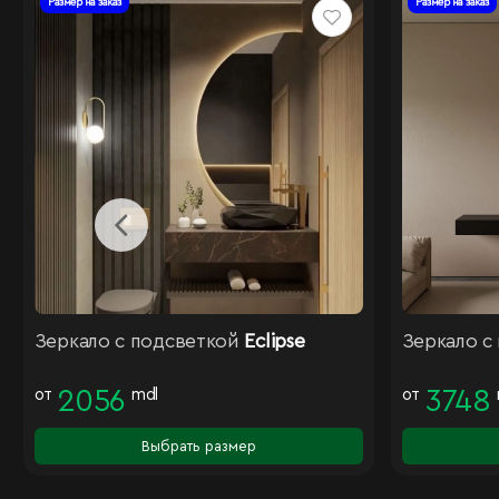
Размер на заказ
Размер на заказ
Зеркало с подсветкой
Eclipse
Зеркало с
от
2056
mdl
от
3748
Выбрать размер