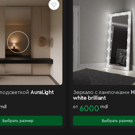
 подсветкой
AuraLight
Зеркало с лампочками
H
white brilliant
mdl
от
6000
mdl
Выбрать размер
Выбрать размер