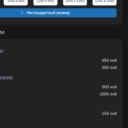
1000 x 800
1200 x 800
1000 x 1000
1200 x 1000
Нестандартный размер
ИИ
КИ
650
mdl
500
mdl
ВАНИЕ
500
mdl
1000
mdl
150
mdl