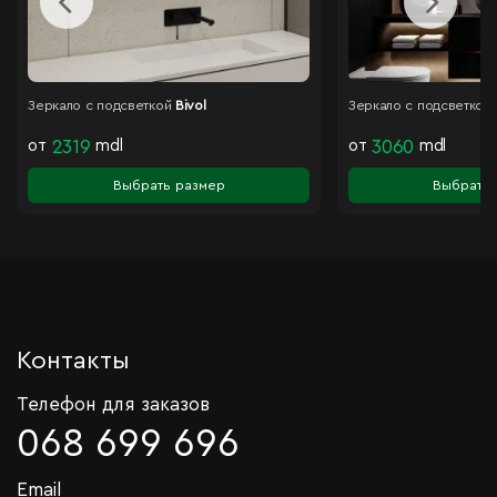
Зеркало с подсветкой
Bivol
Зеркало с подсветкой
от
2319
mdl
от
3060
mdl
Выбрать размер
Выбрать 
Контакты
Телефон для заказов
068 699 696
Email