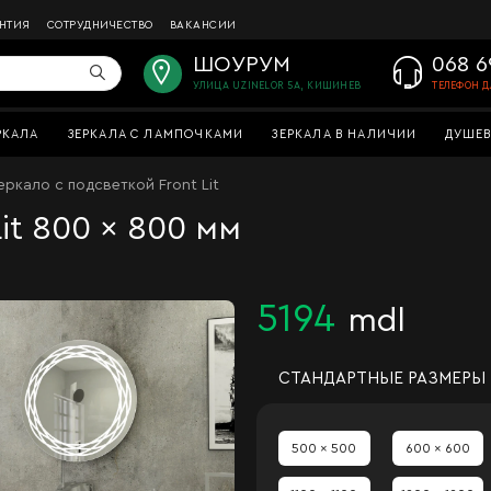
АНТИЯ
СОТРУДНИЧЕСТВО
ВАКАНСИИ
ШОУРУМ
068 6
УЛИЦА UZINELOR 5A, КИШИНЕВ
ТЕЛЕФОН Д
РКАЛА
ЗЕРКАЛА С ЛАМПОЧКАМИ
ЗЕРКАЛА В НАЛИЧИИ
ДУШЕВ
еркало с подсветкой Front Lit
it 800 x 800 мм
5194
mdl
СТАНДАРТНЫЕ РАЗМЕРЫ
500 x 500
600 x 600