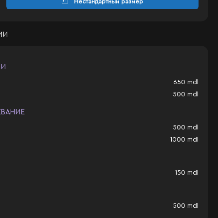
Нестандартный размер
ИИ
КИ
650
mdl
500
mdl
ЕВАНИЕ
500
mdl
1000
mdl
150
mdl
500
mdl