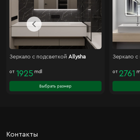
Зеркало с подсветкой
Allysha
Зеркало с
от
1925
mdl
от
2761
m
Выбрать размер
Контакты