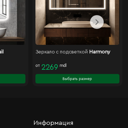
il
Зеркало с подсветкой
Harmony
от
2269
mdl
Выбрать размер
Информация