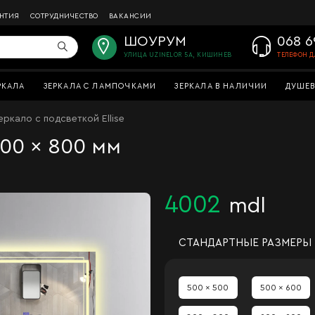
АНТИЯ
СОТРУДНИЧЕСТВО
ВАКАНСИИ
ШОУРУМ
068 6
УЛИЦА UZINELOR 5A, КИШИНЕВ
ТЕЛЕФОН Д
РКАЛА
ЗЕРКАЛА С ЛАМПОЧКАМИ
ЗЕРКАЛА В НАЛИЧИИ
ДУШЕВ
еркало с подсветкой Ellise
600 x 800 мм
4002
mdl
СТАНДАРТНЫЕ РАЗМЕРЫ
500 x 500
500 x 600