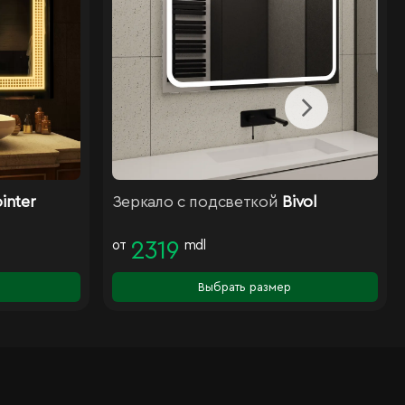
inter
Зеркало с подсветкой
Bivol
от
2319
mdl
Выбрать размер