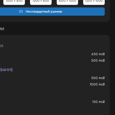
1000 x 800
1200 x 800
1000 x 1000
1200 x 1000
Нестандартный размер
ИИ
КИ
650
mdl
500
mdl
ЕВАНИЕ
500
mdl
1000
mdl
150
mdl