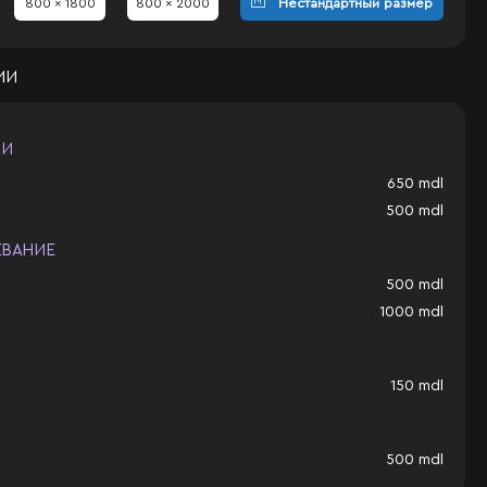
800 x 1800
800 x 2000
Нестандартный размер
ИИ
КИ
650
mdl
500
mdl
ЕВАНИЕ
500
mdl
1000
mdl
150
mdl
500
mdl