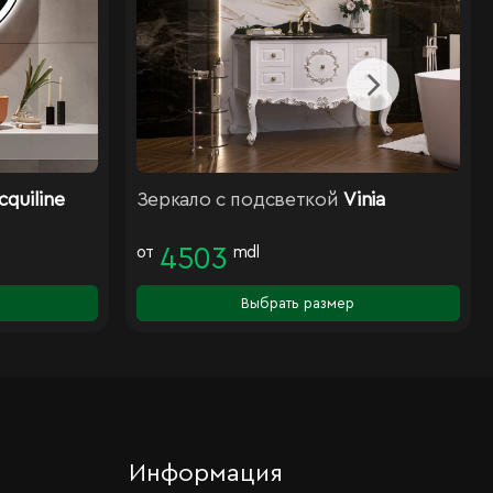
cquiline
Зеркало с подсветкой
Vinia
от
4503
mdl
Выбрать размер
Информация