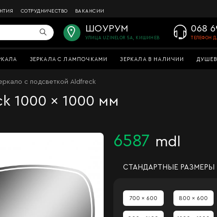
АНТИЯ
СОТРУДНИЧЕСТВО
ВАКАНСИИ
ШОУРУМ
068 6
УЛИЦА UZINELOR 5A, КИШИНЕВ
ТЕЛЕФОН Д
РКАЛА
ЗЕРКАЛА С ЛАМПОЧКАМИ
ЗЕРКАЛА В НАЛИЧИИ
ДУШЕВ
еркало с подсветкой Aldfreck
ck 1000 x 1000 мм
6587
mdl
СТАНДАРТНЫЕ РАЗМЕРЫ
700 x 600
800 x 600