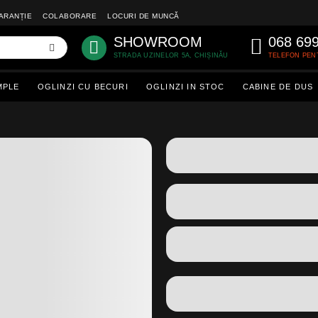
ARANȚIE
COLABORARE
LOCURI DE MUNCĂ
SHOWROOM
068 69
STRADA UZINELOR 5A, CHIȘINĂU
TELEFON PEN
MPLE
OGLINZI CU BECURI
OGLINZI IN STOC
CABINE DE DUS