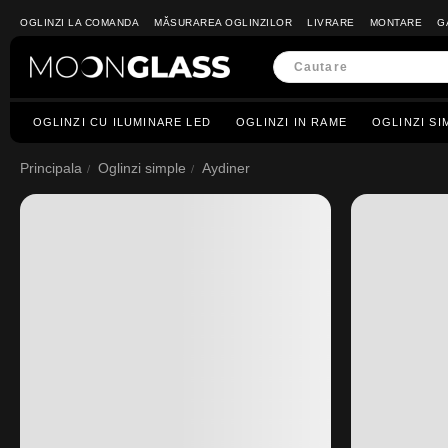
OGLINZI LA COMANDA
MĂSURAREA OGLINZILOR
LIVRARE
MONTARE
G
OGLINZI CU ILUMINARE LED
OGLINZI IN RAME
OGLINZI SI
Principala
Oglinzi simple
Aydiner