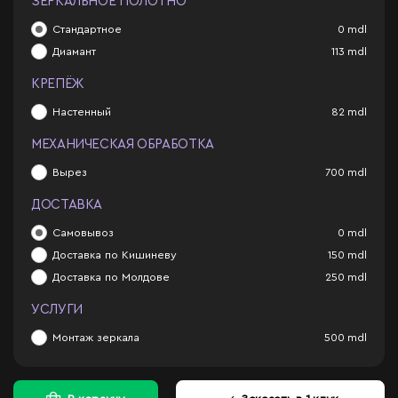
ЗЕРКАЛЬНОЕ ПОЛОТНО
Стандартное
0
mdl
Диамант
113
mdl
КРЕПЁЖ
Настенный
82
mdl
МЕХАНИЧЕСКАЯ ОБРАБОТКА
Вырез
700
mdl
ДОСТАВКА
Самовывоз
0
mdl
Доставка по Кишиневу
150
mdl
Доставка по Молдове
250
mdl
УСЛУГИ
Монтаж зеркала
500
mdl