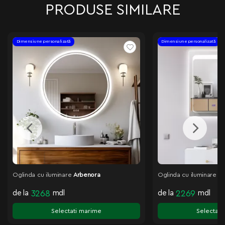
PRODUSE SIMILARE
Dimensiune personalizată
Dimensiune personalizată
Oglinda cu iluminare
Arbenora
Oglinda cu iluminare
El
de la
3268
mdl
de la
2269
mdl
Selectati marime
Selectati