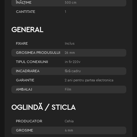
ÎNĂLŢIME
500 cm
CANTITATE
1
GENERAL
FIXARE
Inclus
GROSIMEA PRODUSULUI
26 mm
TIPUL CONEXIUNII
in fir 220v
INCADRAREA
fără cadru
GARANTIE
2 ani pentru partea electronica
AMBALAJ
Film
OGLINDĂ / STICLA
PRODUCATOR
Cehia
GROSIME
4 mm