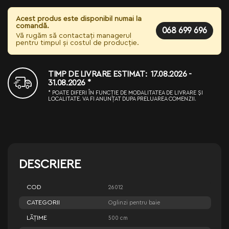
Acest produs este disponibil numai la
comandă.
068 699 696
Vă rugăm să contactați managerul
pentru timpul și costul de producție.
TIMP DE LIVRARE ESTIMAT: 17.08.2026 -
31.08.2026 *
* POATE DIFERI ÎN FUNCȚIE DE MODALITATEA DE LIVRARE ȘI
LOCALITATE. VA FI ANUNȚAT DUPA PRELUAREA COMENZII.
DESCRIERE
COD
26012
CATEGORII
Oglinzi pentru baie
LĂŢIME
500 cm