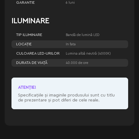
GARANTIE
6 luni
ILUMINARE
TIP ILUMINARE
Bandă de lumină LED
LOCAȚIE
In fata
CULOAREA LED-URILOR
Lumina albă neutră (4000K)
DURATA DE VIAȚĂ
40.000 de ore
ATENŢIE!
Specificațiile și imaginile produsului sunt cu titlu
de prezentare și pot diferi de cele reale.