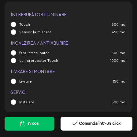
ÎNTRERUPĂTOR ILUMINARE
Touch
500
mdl
Sensor la miscare
650
mdl
INCALZIREA / ANTIABURIRE
fara intrerupator
500
mdl
cu intrerupator Touch
1000
mdl
LIVRARE SI MONTARE
Livrare
150
mdl
SERVICII
Instalare
500
mdl
In cos
Comanda într-un click