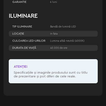
GARANTIE
6 luni
ILUMINARE
TIP ILUMINARE
Bandă de lumină LED
LOCAȚIE
In fata
CULOAREA LED-URILOR
Lumina albă neutră (4000K)
DURATA DE VIAȚĂ
40.000 de ore
ATENŢIE!
Specificațiile și imaginile produsului sunt cu titlu
de prezentare și pot diferi de cele reale.