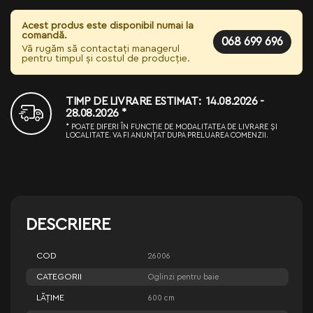
Acest produs este disponibil numai la
comandă.
068 699 696
Vă rugăm să contactați managerul
pentru timpul și costul de producție.
TIMP DE LIVRARE ESTIMAT: 14.08.2026 -
28.08.2026 *
* POATE DIFERI ÎN FUNCȚIE DE MODALITATEA DE LIVRARE ȘI
LOCALITATE. VA FI ANUNȚAT DUPA PRELUAREA COMENZII.
DESCRIERE
COD
26006
CATEGORII
Oglinzi pentru baie
LĂŢIME
600 cm