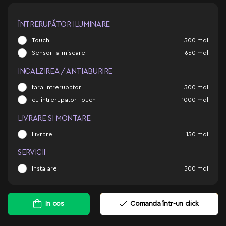
ÎNTRERUPĂTOR ILUMINARE
Touch
500
mdl
Sensor la miscare
650
mdl
INCALZIREA / ANTIABURIRE
fara intrerupator
500
mdl
cu intrerupator Touch
1000
mdl
LIVRARE SI MONTARE
Livrare
150
mdl
SERVICII
Instalare
500
mdl
In cos
Comanda într-un click