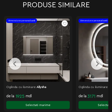
PRODUSE SIMILARE
Dimensiune personalizată
Dimensiune personalizată
Oglinda cu iluminare
Allysha
Oglinda cu iluminare
Fr
de la
1925
mdl
de la
3171
mdl
Selectati marime
Selectati