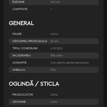
ÎNĂLŢIME
600 cm
CANTITATE
1
GENERAL
FIXARE
Inclus
GROSIMEA PRODUSULUI
26 mm
TIPUL CONEXIUNII
in fir 220v
INCADRAREA
fără cadru
GARANTIE
2 ani pentru partea electronica
AMBALAJ
Film
OGLINDĂ / STICLA
PRODUCATOR
Cehia
GROSIME
4 mm