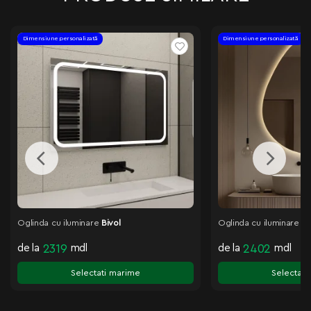
Dimensiune personalizată
Dimensiune personalizată
Oglinda cu iluminare
Bivol
Oglinda cu iluminare
Na
de la
2319
mdl
de la
2402
mdl
Selectati marime
Selectati