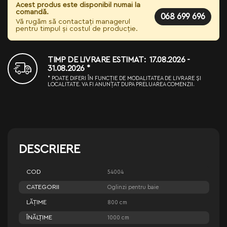
Acest produs este disponibil numai la
comandă.
068 699 696
Vă rugăm să contactați managerul
pentru timpul și costul de producție.
TIMP DE LIVRARE ESTIMAT: 17.08.2026 -
31.08.2026 *
* POATE DIFERI ÎN FUNCȚIE DE MODALITATEA DE LIVRARE ȘI
LOCALITATE. VA FI ANUNȚAT DUPA PRELUAREA COMENZII.
DESCRIERE
COD
54004
CATEGORII
Oglinzi pentru baie
LĂŢIME
800 cm
ÎNĂLŢIME
1000 cm