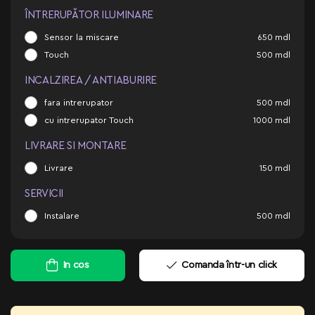
ÎNTRERUPĂTOR ILUMINARE
Sensor la miscare
650
mdl
Touch
500
mdl
INCALZIREA / ANTIABURIRE
fara intrerupator
500
mdl
cu intrerupator Touch
1000
mdl
LIVRARE SI MONTARE
Livrare
150
mdl
SERVICII
Instalare
500
mdl
In cos
Comanda într-un click