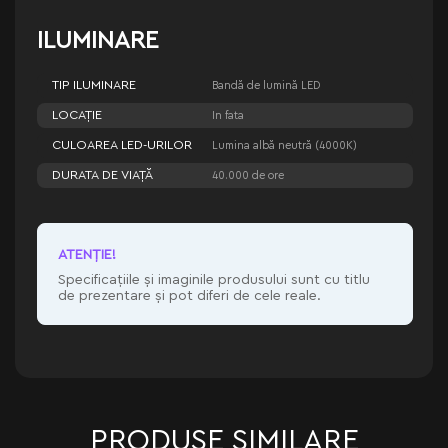
ILUMINARE
TIP ILUMINARE
Bandă de lumină LED
LOCAȚIE
In fata
CULOAREA LED-URILOR
Lumina albă neutră (4000K)
DURATA DE VIAȚĂ
40.000 de ore
ATENŢIE!
Specificațiile și imaginile produsului sunt cu titlu
de prezentare și pot diferi de cele reale.
PRODUSE SIMILARE