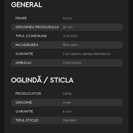
GENERAL
FIXARE
Inclus
GROSIMEA PRODUSULUI
26 mm
TIPUL CONEXIUNII
in fir 220v
INCADRAREA
fără cadru
GARANTIE
2 ani pentru partea electronica
AMBALAJ
Cutie carton
OGLINDĂ / STICLA
PRODUCATOR
Cehia
GROSIME
4 mm
GARANTIE
6 luni
TIPUL STICLEI
Standart