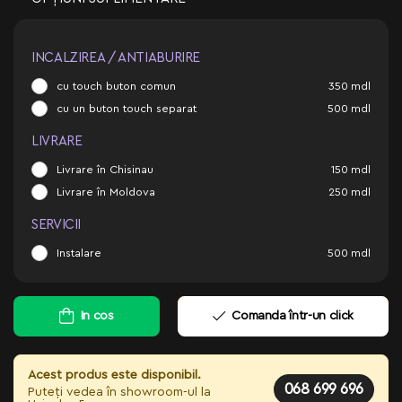
INCALZIREA / ANTIABURIRE
cu touch buton comun
350
mdl
cu un buton touch separat
500
mdl
LIVRARE
Livrare în Chisinau
150
mdl
Livrare în Moldova
250
mdl
SERVICII
Instalare
500
mdl
In cos
Comanda într-un click
Acest produs este disponibil.
068 699 696
Puteți vedea în showroom-ul la