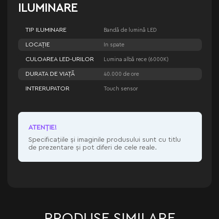
ILUMINARE
TIP ILUMINARE
Bandă de lumină LED
LOCAȚIE
In spate
CULOAREA LED-URILOR
Lumina albă rece (6000K)
DURATA DE VIAȚĂ
40.000 de ore
INTRERUPATOR
Touch sensor
ATENŢIE!
Specificațiile și imaginile produsului sunt cu titlu
de prezentare și pot diferi de cele reale.
PRODUSE SIMILARE