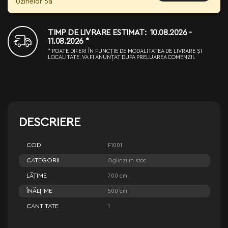
Uzinelor 5a
TIMP DE LIVRARE ESTIMAT: 10.08.2026 -
11.08.2026 *
* POATE DIFERI ÎN FUNCȚIE DE MODALITATEA DE LIVRARE ȘI
LOCALITATE. VA FI ANUNȚAT DUPA PRELUAREA COMENZII.
DESCRIERE
COD
F1001
CATEGORII
Oglinzi in stoc
LĂŢIME
700 cm
ÎNĂLŢIME
500 cm
CANTITATE
1