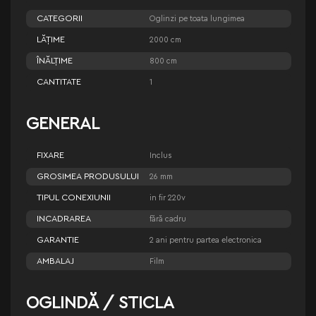
CATEGORII
Oglinzi pe toata lungimea
LĂŢIME
2000 cm
ÎNĂLŢIME
800 cm
CANTITATE
1
GENERAL
FIXARE
Inclus
GROSIMEA PRODUSULUI
26 mm
TIPUL CONEXIUNII
in fir 220v
INCADRAREA
fără cadru
GARANTIE
2 ani pentru partea electronica
AMBALAJ
Film
OGLINDĂ / STICLA