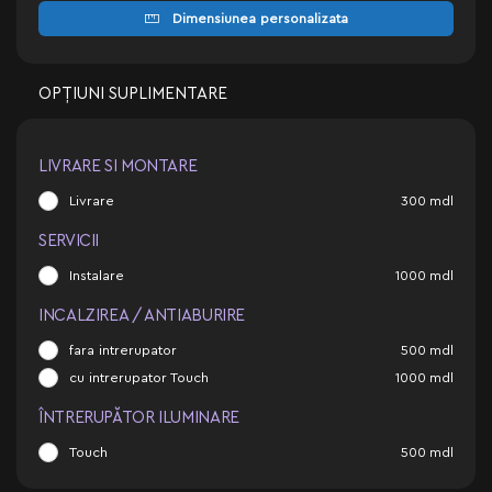
Dimensiunea personalizata
OPȚIUNI SUPLIMENTARE
LIVRARE SI MONTARE
Livrare
300
mdl
SERVICII
Instalare
1000
mdl
INCALZIREA / ANTIABURIRE
fara intrerupator
500
mdl
cu intrerupator Touch
1000
mdl
ÎNTRERUPĂTOR ILUMINARE
Touch
500
mdl