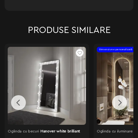
PRODUSE SIMILARE
Dimensiune personalizată
Oglinda cu becuri
Hanover white brilliant
Oglinda cu iluminare
Ha