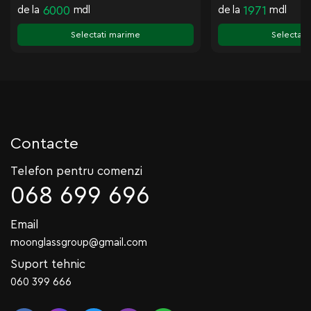
de la
6000
mdl
de la
1971
mdl
Selectati marime
Selectati
Contacte
Telefon pentru comenzi
068 699 696
Email
moonglassgroup@gmail.com
Suport tehnic
060 399 666