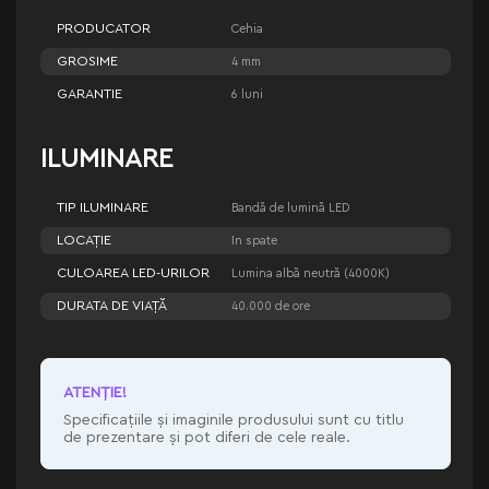
PRODUCATOR
Cehia
GROSIME
4 mm
GARANTIE
6 luni
ILUMINARE
TIP ILUMINARE
Bandă de lumină LED
LOCAȚIE
In spate
CULOAREA LED-URILOR
Lumina albă neutră (4000K)
DURATA DE VIAȚĂ
40.000 de ore
ATENŢIE!
Specificațiile și imaginile produsului sunt cu titlu
de prezentare și pot diferi de cele reale.