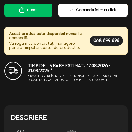
In cos
Comanda într-un click
Acest produs este disponibil numai la
comandă.
068 699 696
Vă rugăm să contactați managerul
pentru timpul și costul de producție.
TIMP DE LIVRARE ESTIMAT: 17.08.2026 -
31.08.2026 *
* POATE DIFERI ÎN FUNCȚIE DE MODALITATEA DE LIVRARE ȘI
LOCALITATE. VA FI ANUNȚAT DUPA PRELUAREA COMENZII.
DESCRIERE
COD
ZPR5004