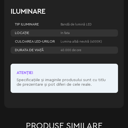
ILUMINARE
TIP ILUMINARE
Bandă de lumină LED
LOCAȚIE
In fata
CULOAREA LED-URILOR
Lumina albă neutră (4000K)
DURATA DE VIAȚĂ
40.000 de ore
ATENŢIE!
Specificațiile și imaginile produsului sunt cu titlu
de prezentare și pot diferi de cele reale.
PRODUSE SIMILARE