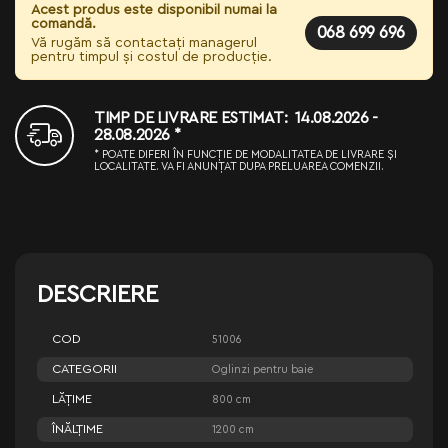
Acest produs este disponibil numai la
comandă.
068 699 696
Vă rugăm să contactați managerul
pentru timpul și costul de producție.
TIMP DE LIVRARE ESTIMAT: 14.08.2026 -
28.08.2026 *
* POATE DIFERI ÎN FUNCȚIE DE MODALITATEA DE LIVRARE ȘI
LOCALITATE. VA FI ANUNȚAT DUPA PRELUAREA COMENZII.
DESCRIERE
COD
51006
CATEGORII
Oglinzi pentru baie
LĂŢIME
800 cm
ÎNĂLŢIME
1200 cm