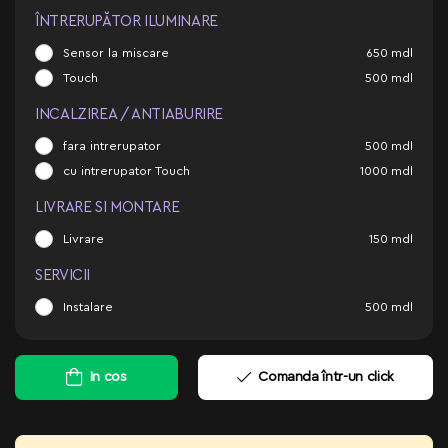
ÎNTRERUPĂTOR ILUMINARE
Sensor la miscare
650
mdl
Touch
500
mdl
INCALZIREA / ANTIABURIRE
fara intrerupator
500
mdl
cu intrerupator Touch
1000
mdl
LIVRARE SI MONTARE
Livrare
150
mdl
SERVICII
Instalare
500
mdl
In cos
Comanda într-un click