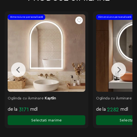
Dimensiune personalizată
Dimensiune personalizată
Oglinda cu iluminare
Kaytlin
Oglinda cu iluminare
Ja
de la
3171
mdl
de la
2282
mdl
Selectati marime
Selectati