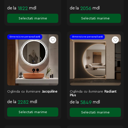
de la
1822
mdl
de la
2056
mdl
Selectati marime
Selectati marime
Dimensiune personalizată
Dimensiune personalizată
Oglinda cu iluminare
Jacquiline
Oglinda cu iluminare
Radiant
Plus
de la
2282
mdl
de la
5849
mdl
Selectati marime
Selectati marime