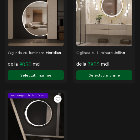
Oglinda cu iluminare
Meridian
Oglinda cu iluminare
Jelline
de la
8050
mdl
de la
3855
mdl
Selectati marime
Selectati marime
Montare gratuita in Chisinau