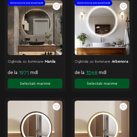
Dimensiune personalizată
Dimensiune personalizată
Oglinda cu iluminare
Manila
Oglinda cu iluminare
Arbenora
de la
1971
mdl
de la
3268
mdl
Selectati marime
Selectati marime