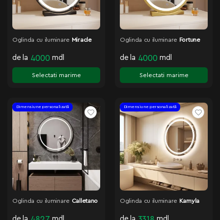
Oglinda cu iluminare
Miracle
Oglinda cu iluminare
Fortune
de la
4000
mdl
de la
4000
mdl
Selectati marime
Selectati marime
Dimensiune personalizată
Dimensiune personalizată
Oglinda cu iluminare
Calletano
Oglinda cu iluminare
Kamyla
de la
4827
mdl
de la
3318
mdl