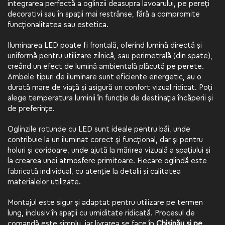
integrarea perfectă a oglinzii deasupra lavoarului, pe pereți
decorativi sau în spații mai restrânse, fără a compromite
funcționalitatea sau estetica.
Iluminarea LED poate fi frontală, oferind lumină directă și
uniformă pentru utilizare zilnică, sau perimetrală (din spate),
creând un efect de lumină ambientală plăcută pe perete.
Ambele tipuri de iluminare sunt eficiente energetic, au o
durată mare de viață și asigură un confort vizual ridicat. Poți
alege temperatura luminii în funcție de destinația încăperii și
de preferințe.
Oglinzile rotunde cu LED sunt ideale pentru băi, unde
contribuie la un iluminat corect și funcțional, dar și pentru
holuri și coridoare, unde ajută la mărirea vizuală a spațiului și
la crearea unei atmosfere primitoare. Fiecare oglindă este
fabricată individual, cu atenție la detalii și calitatea
materialelor utilizate.
Montajul este sigur și adaptat pentru utilizare pe termen
lung, inclusiv în spații cu umiditate ridicată. Procesul de
comandă este simplu, iar livrarea se face în
Chișinău și pe