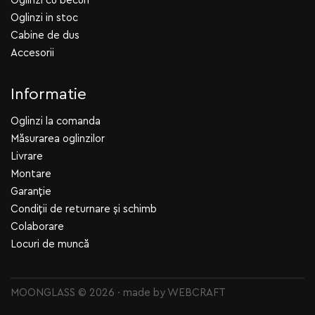
Oglinzi cu becuri
Oglinzi in stoc
Cabine de dus
Accesorii
Informatie
Oglinzi la comanda
Măsurarea oglinzilor
Livrare
Montare
Garanție
Condiții de returnare și schimb
Colaborare
Locuri de muncă
MOONGLASS © 2026 · made by
WEBCRAFT